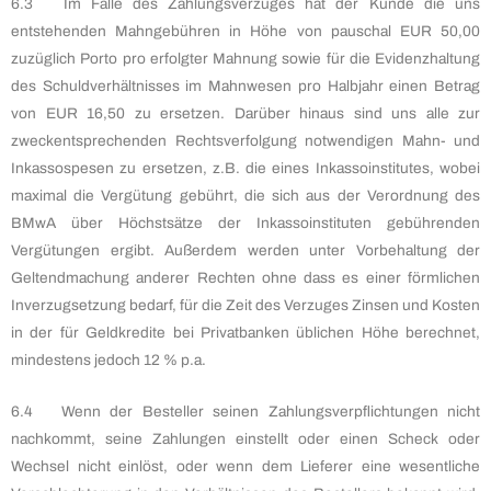
6.3 Im Falle des Zahlungsverzuges hat der Kunde die uns
entstehenden Mahngebühren in Höhe von pauschal EUR 50,00
zuzüglich Porto pro erfolgter Mahnung sowie für die Evidenzhaltung
des Schuldverhältnisses im Mahnwesen pro Halbjahr einen Betrag
von EUR 16,50 zu ersetzen. Darüber hinaus sind uns alle zur
zweckentsprechenden Rechtsverfolgung notwendigen Mahn- und
Inkassospesen zu ersetzen, z.B. die eines Inkassoinstitutes, wobei
maximal die Vergütung gebührt, die sich aus der Verordnung des
BMwA über Höchstsätze der Inkassoinstituten gebührenden
Vergütungen ergibt. Außerdem werden unter Vorbehaltung der
Geltendmachung anderer Rechten ohne dass es einer förmlichen
Inverzugsetzung bedarf, für die Zeit des Verzuges Zinsen und Kosten
in der für Geldkredite bei Privatbanken üblichen Höhe berechnet,
mindestens jedoch 12 % p.a.
6.4 Wenn der Besteller seinen Zahlungsverpflichtungen nicht
nachkommt, seine Zahlungen einstellt oder einen Scheck oder
Wechsel nicht einlöst, oder wenn dem Lieferer eine wesentliche